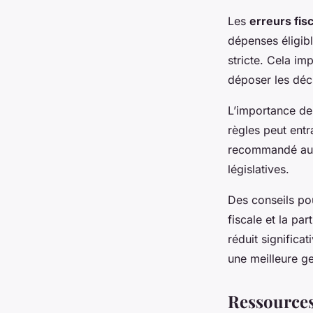
Les
erreurs fis
dépenses éligibl
stricte. Cela im
déposer les décl
L’importance de
règles peut entra
recommandé aux 
législatives.
Des conseils pou
fiscale et la pa
réduit significa
une meilleure ge
Ressources 