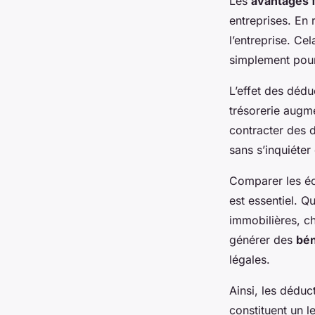
Les
avantages 
entreprises. En 
l’entreprise. Ce
simplement pour 
L’effet des dédu
trésorerie augme
contracter des d
sans s’inquiéte
Comparer les éc
est essentiel. Q
immobilières, c
générer des
bén
légales.
Ainsi, les déduc
constituent un l