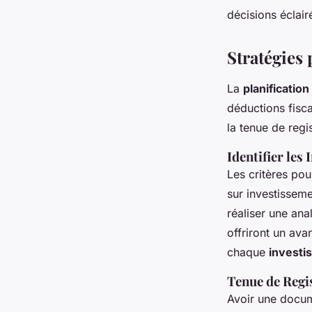
décisions éclair
Stratégies
La
planification
déductions fisca
la tenue de regi
Identifier les
Les critères pou
sur investissemen
réaliser une ana
offriront un ava
chaque
investi
Tenue de Regi
Avoir une docume