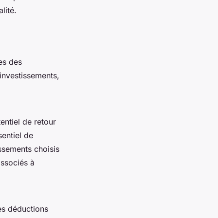
lité.
es des
 investissements,
entiel de retour
sentiel de
issements choisis
associés à
les déductions