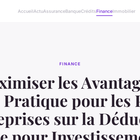
Accueil
Actu
Assurance
Banque
Crédits
Finance
Immobilier
FINANCE
imiser les Avantag
Pratique pour les 
eprises sur la Dédu
le pour Investissem