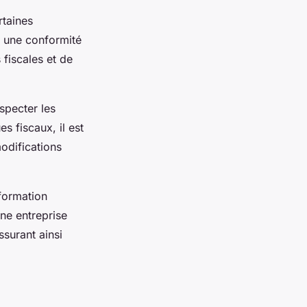
rtaines
ir une conformité
 fiscales et de
specter les
es fiscaux, il est
odifications
nformation
une entreprise
surant ainsi