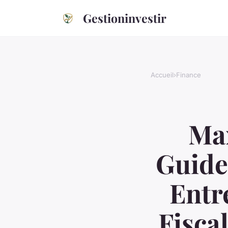
Gestioninvestir
Accueil
›
Finance
Max
Guide 
Entr
Fisca