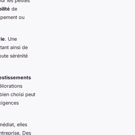
r les petites
ilité
de
oppement ou
rie
. Une
tant ainsi de
oute sérénité
estissements
liorations
bien choisi peut
xigences
édiat, elles
ntreprise. Des