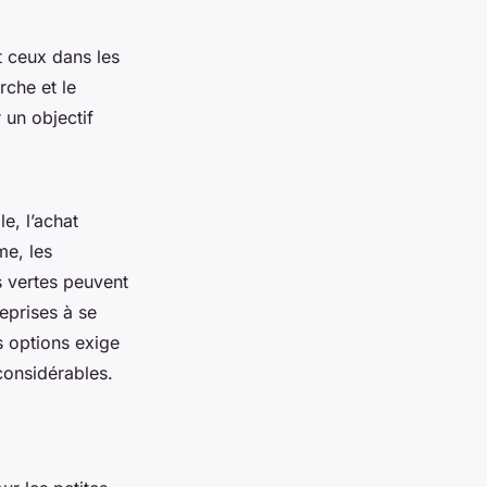
t ceux dans les
rche et le
 un objectif
e, l’achat
me, les
s vertes peuvent
eprises à se
s options exige
considérables.