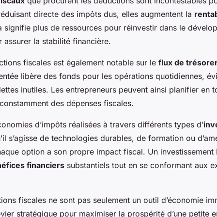
fiscaux
que procurent les déductions sont incontestables pou
réduisant directe des impôts dus, elles augmentent la
rentab
la signifie plus de ressources pour réinvestir dans le dével
assurer la stabilité financière.
ctions fiscales est également notable sur le
flux de trésore
ntée libère des fonds pour les opérations quotidiennes, évi
ettes inutiles. Les entrepreneurs peuvent ainsi planifier en t
r constamment des dépenses fiscales.
onomies d’impôts réalisées à travers différents types d’
inv
u’il s’agisse de technologies durables, de formation ou d’amé
haque option a son propre impact fiscal. Un investissement 
éfices financiers
substantiels tout en se conformant aux e
tions fiscales ne sont pas seulement un outil d’économie imm
evier stratégique pour maximiser la prospérité d’une petite e