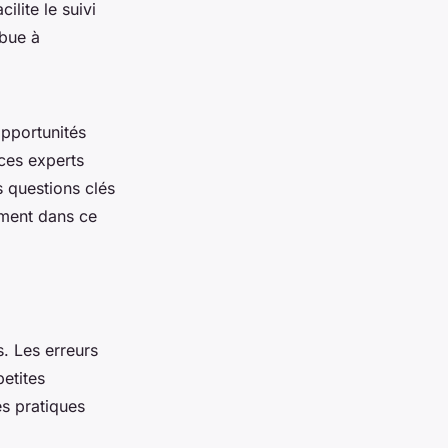
ilite le suivi
ibue à
opportunités
 ces experts
s questions clés
ement dans ce
. Les erreurs
etites
es pratiques