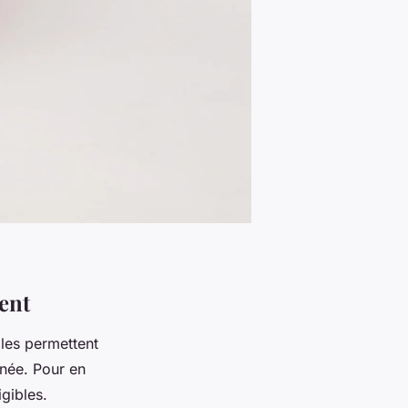
ent
lles permettent
nnée. Pour en
igibles.