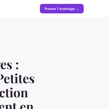
Prenez l'avantage →
es :
Petites
ction
ent en