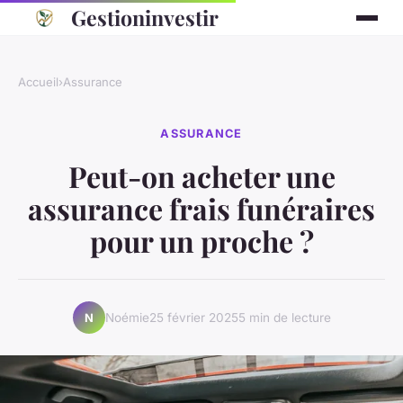
Gestioninvestir
Accueil
›
Assurance
ASSURANCE
Peut-on acheter une
assurance frais funéraires
pour un proche ?
Noémie
25 février 2025
5 min de lecture
N